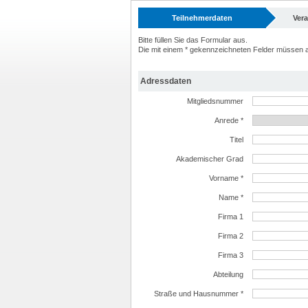
Teilnehmerdaten
Ver
Bitte füllen Sie das Formular aus.
Die mit einem * gekennzeichneten Felder müssen a
Adressdaten
Mitgliedsnummer
Anrede *
Titel
Akademischer Grad
Vorname *
Name *
Firma 1
Firma 2
Firma 3
Abteilung
Straße und Hausnummer *