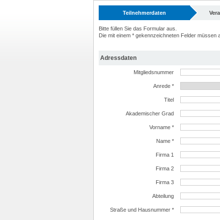
Teilnehmerdaten
Ver
Bitte füllen Sie das Formular aus.
Die mit einem * gekennzeichneten Felder müssen a
Adressdaten
Mitgliedsnummer
Anrede *
Titel
Akademischer Grad
Vorname *
Name *
Firma 1
Firma 2
Firma 3
Abteilung
Straße und Hausnummer *