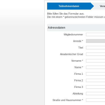
Teilnehmerdaten
Ver
Bitte füllen Sie das Formular aus.
Die mit einem * gekennzeichneten Felder müssen a
Adressdaten
Mitgliedsnummer
Anrede *
Titel
Akademischer Grad
Vorname *
Name *
Firma 1
Firma 2
Firma 3
Abteilung
Straße und Hausnummer *