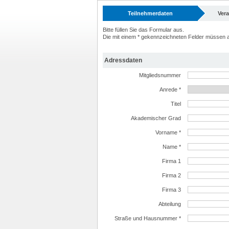
Teilnehmerdaten
Ver
Bitte füllen Sie das Formular aus.
Die mit einem * gekennzeichneten Felder müssen a
Adressdaten
Mitgliedsnummer
Anrede *
Titel
Akademischer Grad
Vorname *
Name *
Firma 1
Firma 2
Firma 3
Abteilung
Straße und Hausnummer *