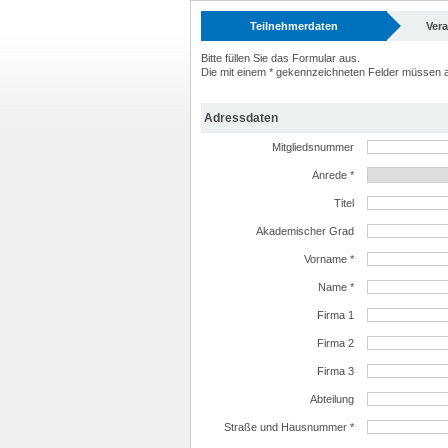
Teilnehmerdaten
Ver
Bitte füllen Sie das Formular aus.
Die mit einem * gekennzeichneten Felder müssen a
Adressdaten
Mitgliedsnummer
Anrede *
Titel
Akademischer Grad
Vorname *
Name *
Firma 1
Firma 2
Firma 3
Abteilung
Straße und Hausnummer *