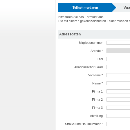
Teilnehmerdaten
Ver
Bitte füllen Sie das Formular aus.
Die mit einem * gekennzeichneten Felder müssen a
Adressdaten
Mitgliedsnummer
Anrede *
Titel
Akademischer Grad
Vorname *
Name *
Firma 1
Firma 2
Firma 3
Abteilung
Straße und Hausnummer *